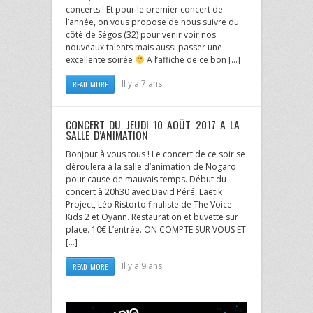
concerts ! Et pour le premier concert de
l’année, on vous propose de nous suivre du
côté de Ségos (32) pour venir voir nos
nouveaux talents mais aussi passer une
excellente soirée
A l’affiche de ce bon […]
Il y a 7 ans
READ MORE
CONCERT DU JEUDI 10 AOÛT 2017 A LA
SALLE D’ANIMATION
Bonjour à vous tous ! Le concert de ce soir se
déroulera à la salle d’animation de Nogaro
pour cause de mauvais temps. Début du
concert à 20h30 avec David Péré, Laetik
Project, Léo Ristorto finaliste de The Voice
Kids 2 et Oyann. Restauration et buvette sur
place. 10€ L’entrée. ON COMPTE SUR VOUS ET
[…]
Il y a 9 ans
READ MORE